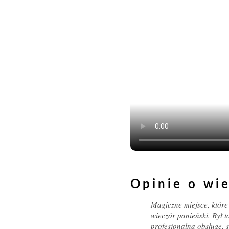
Opinie o wi
Magiczne miejsce, które
wieczór panieński. Był t
profesjonalną obsługę, s