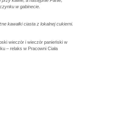
przy kawie, a następnie Panie,
oczynku w gabinecie.
 kawałki ciasta z lokalnej cukierni.