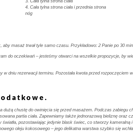
3. Cała tylna strona ciała
4. Cała tylna strona ciała i przednia strona
nóg
k, aby masaż trwał tyle samo czasu. Przykładowo: 2 Panie po 30 min.
m do oczekiwań – jesteśmy otwarci na wszelkie propozycje, by wiecz
 w dniu rezerwacji terminu. Pozostała kwota przed rozpoczęciem w
dodatkowe.
a dużą chustę do owinięcia się przed masażem. Podczas zabiegu chu
asowana partia ciała. Zapewniamy także jednorazową bieliznę oraz 
y światła, pozostawiając jedynie blask świec, co stworzy kameralną 
ego oleju kokosowego – jego delikatna warstwa szybko się wchłan