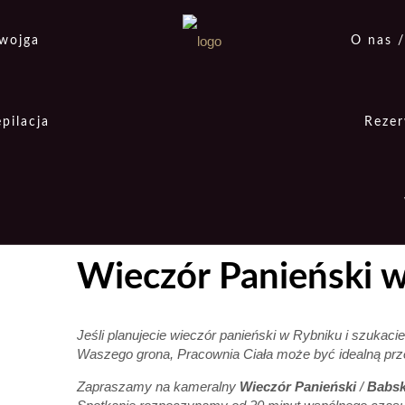
dwojga
O nas /
pilacja
Rezer
Wieczór Panieński 
Jeśli planujecie wieczór panieński w Rybniku i szukaci
Waszego grona, Pracownia Ciała może być idealną przes
Zapraszamy na kameralny
Wieczór Panieński
/
Babsk