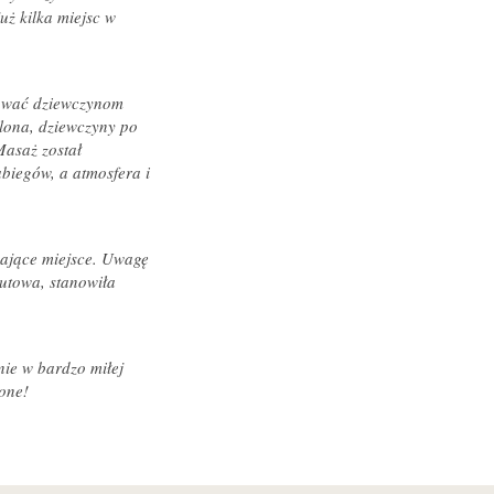
uż kilka miejsc w
nować dziewczynom
lona, dziewczyny po
Masaż został
biegów, a atmosfera i
żające miejsce. Uwagę
utowa, stanowiła
nie w bardzo miłej
one!