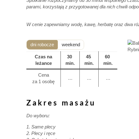
Spotkanie rozpoczynamy od 30 minut wspólnego czasu 
parami, korzystają z przygotowanej dla nich chwili odp
W cenie zapewniamy wodę, kawę, herbatę oraz dwa różne
dni robocze
weekend
Czas na
30
45
60
leżance
min.
min.
min.
Cena
…
…
…
za 1 osobę
Zakres masażu
Do wyboru:
1. Same plecy
2. Plecy i ręce