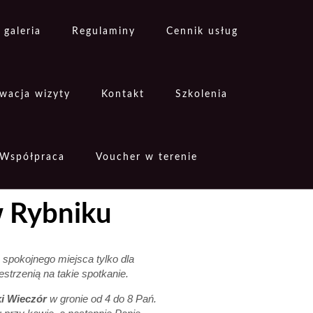
 galeria
Regulaminy
Cennik usług
wacja wizyty
Kontakt
Szkolenia
Współpraca
Voucher w terenie
w Rybniku
e spokojnego miejsca tylko dla
trzenią na takie spotkanie.
i Wieczór
w gronie od 4 do 8 Pań.