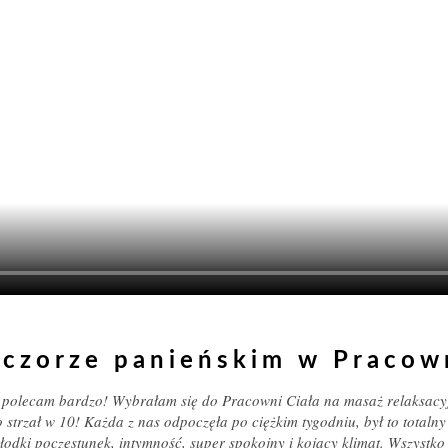
eczorze panieńskim w Pracow
 polecam bardzo! Wybrałam się do Pracowni Ciała na masaż relaksacyj
o strzał w 10! Każda z nas odpoczęła po ciężkim tygodniu, był to total
łodki poczęstunek, intymność, super spokojny i kojący klimat. Wszystko 