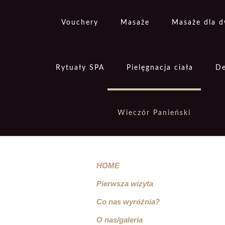
Vouchery
Masaże
Masaże dla 
Rytuały SPA
Pielęgnacja ciała
De
Wieczór Panieński
HOME
Pierwsza wizyta
Co nas wyróżnia?
O nas/galeria