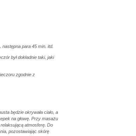
 następna para 45 min. itd.
ór był dokładnie taki, jaki
ieczoru zgodnie z
sta będzie okrywała ciało, a
czepek na głowę. Przy masażu
i relaksującą atmosferę. Do
ia, pozostawiając skórę