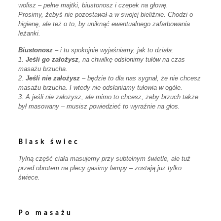
wolisz – pełne majtki, biustonosz i czepek na głowę.
Prosimy, żebyś nie pozostawał-a w swojej bieliźnie. Chodzi o
higienę, ale też o to, by uniknąć ewentualnego zafarbowania
leżanki.
Biustonosz
– i tu spokojnie wyjaśniamy, jak to działa:
1.
Jeśli go założysz
, na chwilkę odsłonimy tułów na czas
masażu brzucha.
2.
Jeśli nie założysz
– będzie to dla nas sygnał, że nie chcesz
masażu brzucha. I wtedy nie odsłaniamy tułowia w ogóle.
3. A jeśli nie założysz, ale mimo to chcesz, żeby brzuch także
był masowany – musisz powiedzieć to wyraźnie na głos.
Blask świec
Tylną część ciała masujemy przy subtelnym świetle, ale tuż
przed obrotem na plecy gasimy lampy – zostają już tylko
świece.
Po masażu