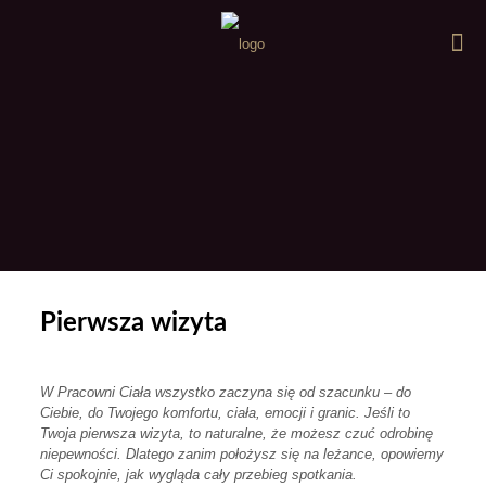
Pierwsza wizyta
W Pracowni Ciała wszystko zaczyna się od szacunku – do
Ciebie, do Twojego komfortu, ciała, emocji i granic. Jeśli to
Twoja pierwsza wizyta, to naturalne, że możesz czuć odrobinę
niepewności. Dlatego zanim położysz się na leżance, opowiemy
Ci spokojnie, jak wygląda cały przebieg spotkania.