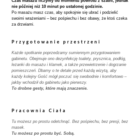
Czas masażu liczymy od momentu powrotu z szatni, jednak
nie później niż 10 minut po ustalonej godzinie.
Po masażu masz czas, aby spokojnie się ubrać i podzielić
swoimi wrażeniami – bez pośpiechu i bez obawy, że ktoś czeka
za drzwiami.
Przygotowanie przestrzeni
Każde spotkanie poprzedzamy sumiennym przygotowaniem
gabinetu. Obejmuje ono dezynfekcję toalety, prysznica, podłóg,
leżanki do masażu i klamek, a także przewietrzenie i dogrzanie
pomieszczeń. Dbamy o te detale przed każdą wizytą, aby
każdy kolejny Gość mógł poczuć się swobodnie i komfortowo –
jakby wchodził do gabinetu jako pierwszy.
To drobne gesty, które mają znaczenie.
Pracownia Ciała
Tu możesz po prostu odetchnąć. Bez pośpiechu, bez presji, bez
masek.
Tu możesz po prostu być. Sobą.