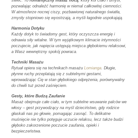
świec. To
romantyczny masaż nocą
, który koi ciało i umysł,
pozwalając odnaleźć harmonię w niemal całkowitej ciemności.
W atmosferze nocnej ciszy, pozbawionej naturalnego światła,
zmysły stopniowo się wyostrzają, a myśli łagodnie uspokajają.
Harmonia Dotyku
Każdy dotyk to świadomy gest, który oczyszcza energię i
odnawia siły witalne. W tym wyjątkowym klimacie intymności
poczujecie, jak napięcia ustępują miejsca głębokiemu relaksowi,
a Wasz wewnętrzny spokój powraca.
Techniki Masażu
Rytuał opiera się na technikach masażu
Lomianga
. Długie,
płynne ruchy przeplatają się z subtelnymi gestami,
wprowadzając Cię w stan głębokiego odprężenia, porównywalny
do chwili tuż przed zaśnięciem.
Gesty, które Budzą Zaufanie
Masaż obejmuje całe ciało, w tym subtelne wsuwanie palców we
włosy – gest przywodzący na myśl dzieciństwo, gdy rodzice
głaskali nas po głowie, pomagając zasnąć. To delikatne
muśnięcie nie tylko potęguje uczucie relaksu, lecz także budzi
głęboko zakorzenione poczucie zaufania, opieki i
bezpieczeństwa.