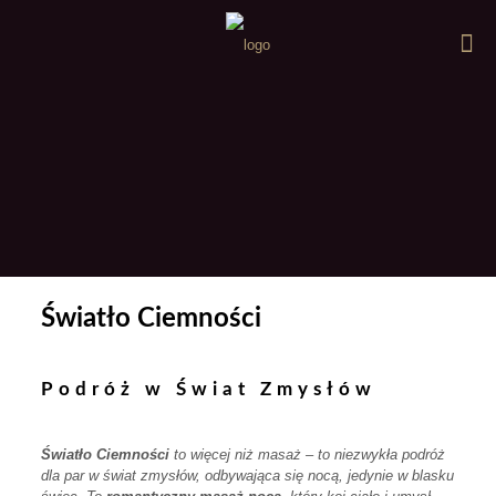
Światło Ciemności
Podróż w Świat Zmysłów
Światło Ciemności
to więcej niż masaż – to niezwykła podróż
dla par w świat zmysłów, odbywająca się nocą, jedynie w blasku