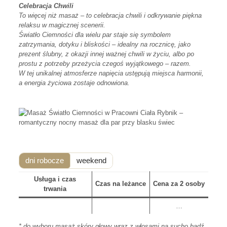
Celebracja Chwili
To więcej niż masaż – to celebracja chwili i odkrywanie piękna
relaksu w magicznej scenerii.
Światło Ciemności dla wielu par staje się symbolem
zatrzymania, dotyku i bliskości – idealny na rocznicę, jako
prezent ślubny, z okazji innej ważnej chwili w życiu, albo po
prostu z potrzeby przeżycia czegoś wyjątkowego – razem.
W tej unikalnej atmosferze napięcia ustępują miejsca harmonii,
a energia życiowa zostaje odnowiona.
dni robocze
weekend
Usługa i czas
Czas na leżance
Cena za 2 osoby
trwania
…
* do wyboru masaż skóry głowy wraz z włosami na sucho bądź