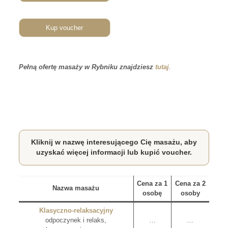
Kup voucher
Pełną ofertę masaży w Rybniku znajdziesz
tutaj
.
Kliknij w nazwę interesującego Cię masażu, aby
uzyskać więcej informacji lub kupić voucher.
Cena za 1
Cena za 2
Nazwa masażu
osobę
osoby
Klasyczno-relaksacyjny
odpoczynek i relaks,
…
…